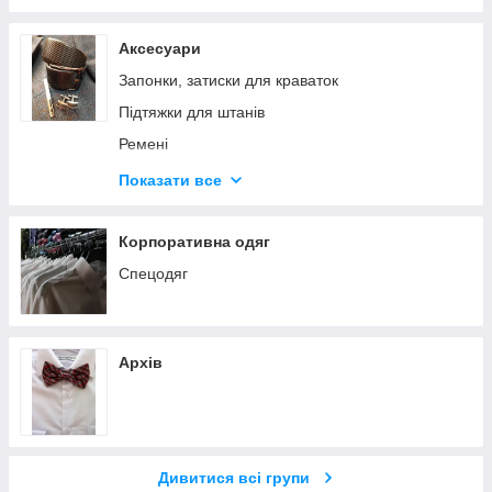
Аксесуари
Запонки, затиски для краваток
Підтяжки для штанів
Ремені
Краватки
Показати все
Краватка-метелик
Краватки шовк
Корпоративна одяг
Спецодяг
Архів
Дивитися всі групи