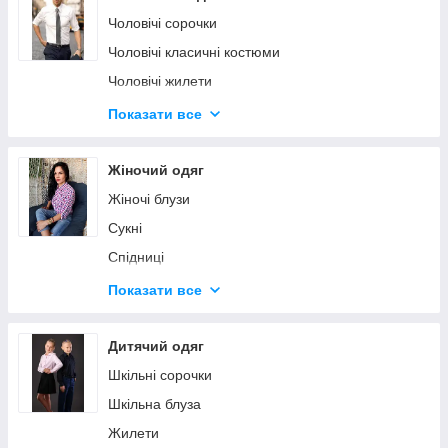
Чоловічі сорочки
Чоловічі класичні костюми
Чоловічі жилети
Джемпери
Показати все
Верхній чоловічий одяг | пальта, куртки, жилети
Жіночий одяг
Жіночі блузи
Сукні
Спідниці
Жилети
Показати все
Брюки
Пиджаки
Дитячий одяг
Верхня одяг жіночий, куртки, пальто, жилети
Шкільні сорочки
Поло
Шкільна блуза
Жилети