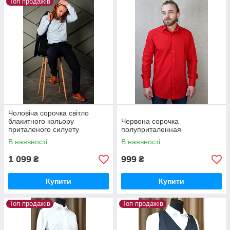
Топ продажів
Чоловіча сорочка світло
блакитного кольору
Червона сорочка
приталеного силуету
полуприталенная
В наявності
В наявності
1 099
999
₴
₴
Купити
Купити
Топ продажів
Топ продажів