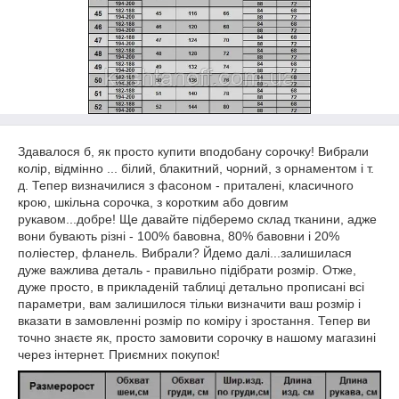
Здавалося б, як просто купити вподобану сорочку! Вибрали
колір, відмінно ... білий, блакитний, чорний, з орнаментом і т.
д. Тепер визначилися з фасоном - приталені, класичного
крою, шкільна сорочка, з коротким або довгим
рукавом...добре! Ще давайте підберемо склад тканини, адже
вони бувають різні - 100% бавовна, 80% бавовни і 20%
поліестер, фланель. Вибрали? Йдемо далі...залишилася
дуже важлива деталь - правильно підібрати розмір. Отже,
дуже просто, в прикладеній таблиці детально прописані всі
параметри, вам залишилося тільки визначити ваш розмір і
вказати в замовленні розмір по коміру і зростання. Тепер ви
точно знаєте як, просто замовити сорочку в нашому магазині
через інтернет. Приємних покупок!