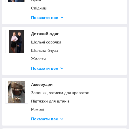
Спідниці
Жилети
Показати все
Брюки
Пиджаки
Дитячий одяг
Верхня одяг жіночий, куртки, пальто, жилети
Шкільні сорочки
Поло
Шкільна блуза
Жилети
Дитячий трикотаж
Показати все
Шапки
Аксесуари
Запонки, затиски для краваток
Підтяжки для штанів
Ремені
Краватки
Показати все
Краватка-метелик