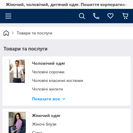
Жіночий, чоловічий, дитячий одяг. Пошиття корпоративного
Товари та послуги
Товари та послуги
Чоловічий одяг
Чоловічі сорочки
Чоловічі класичні костюми
Чоловічі жилети
Джемпери
Показати все
Верхній чоловічий одяг | пальта, куртки, жилети
Жіночий одяг
Жіночі блузи
Сукні