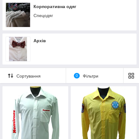
Краватки шовк
Корпоративна одяг
Спецодяг
Архів
Сортування
0
Фільтри