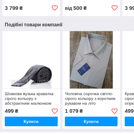
3 799
500
3 9
₴
від
₴
Подібні товари компанії
Шовкова вузька краватка
Чоловіча сорочка світло-
Крав
сірого кольору з
сірого кольору з коротким
сіро
абстрактним малюнком
рукавом на літо
огір
499
1 079
499
₴
₴
Купити
Купити