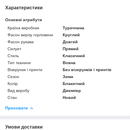
Характеристики
Основні атрибути
Країна виробник
Туреччина
Фасон вирізу горловини
Круглий
Фасон рукава
Довгий
Силует
Прямий
Стиль
Класичний
Тип тканини
Вовна
Візерунки і принти
Без візерунків і принтів
Сезон
Зима
Колір
Блакитний
Вид виробу
Джемпер
Стан
Новий
Приховати
Умови доставки