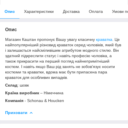
Опис
Характеристики
Доставка
Оплата
Умови п
Опис
Магазин Каштан пропонує Вашу увагу класичну
краватка
. Це
найпопулярніший різновид краваток серед чоловіків, який був
і залишається найсміливішим атрибутом модного стилю. Він
здатний підкреслити статус і навіть професію чоловіка, а
також прикрасити на перший погляд найнепримітніший
костюм. І навіть якщо Ваш рід занять не зобов'язує носити
костюми та краватки, вдома має бути припасена пара
краваток для особливих випадків.
Склад
: шовк
Країна виробник
– Німеччина
Компанія
- Schonau & Houcken
Приховати