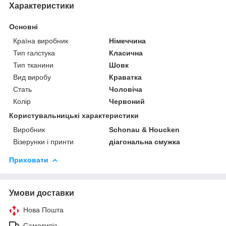
Характеристики
Основні
Країна виробник
Німеччина
Тип галстука
Класична
Тип тканини
Шовк
Вид виробу
Краватка
Стать
Чоловіча
Колір
Червоний
Користувальницькі характеристики
Виробник
Schonau & Houcken
Візерунки і принти
діагональна смужка
Приховати
Умови доставки
Нова Пошта
Самовивіз