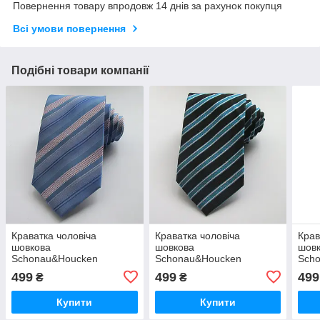
Повернення товару впродовж 14 днів за рахунок покупця
Всі умови повернення
Подібні товари компанії
Краватка чоловіча
Краватка чоловіча
Крав
шовкова
шовкова
шов
Schonau&Houcken
Schonau&Houcken
Sch
499
499
499
₴
₴
Купити
Купити