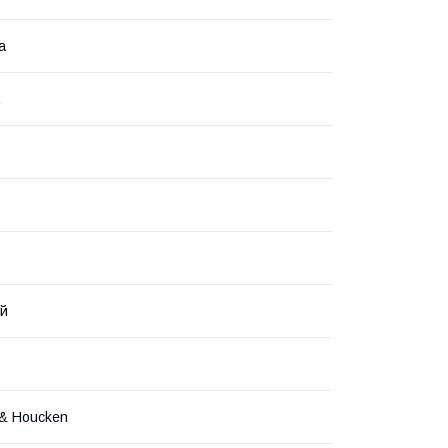
а
ий
& Houcken