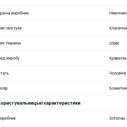
раїна виробник
Німеччин
ип галстука
Класична
ип тканини
Шовк
ид виробу
Краватка
тать
Чоловіча
олір
Блакитн
Користувальницькі характеристики
иробник
Schonau 