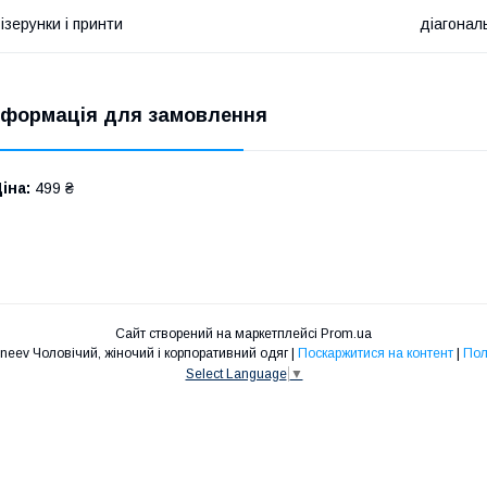
ізерунки і принти
діагонал
нформація для замовлення
іна:
499 ₴
Сайт створений на маркетплейсі
Prom.ua
Інтернет-магазин Vedeneev Чоловічий, жіночий і корпоративний одяг |
Поскаржитися на контент
|
Пол
Select Language
▼