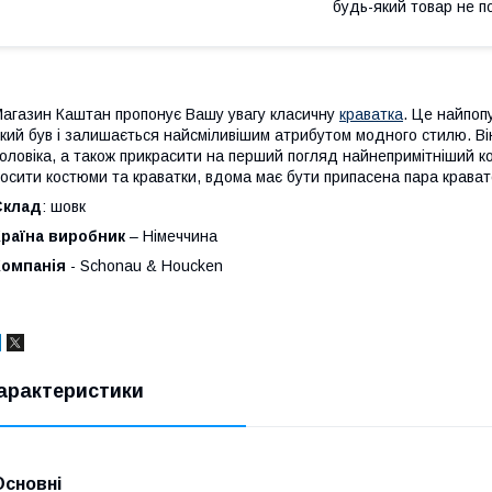
будь-який товар не п
агазин Каштан пропонує Вашу увагу класичну
краватка
. Це найпоп
кий був і залишається найсміливішим атрибутом модного стилю. Він
оловіка, а також прикрасити на перший погляд найнепримітніший ко
осити костюми та краватки, вдома має бути припасена пара крават
Склад
: шовк
Країна виробник
– Німеччина
Компанія
- Schonau & Houcken
арактеристики
Основні