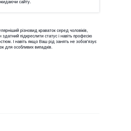
окидаючи сайту.
улярніший різновид краваток серед чоловіків,
 здатний підкреслити статус і навіть професію
стюм. І навіть якщо Ваш рід занять не зобов'язує
ок для особливих випадків.