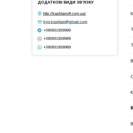
http://kashtanoff.com.ua/
К
kyiv.kashtan@gmail.com
Т
+380931838989
+380931838989
Т
+380931838989
В
С
К
В