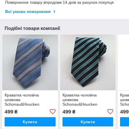
Повернення товару впродовж 14 днів за рахунок покупця
Всі умови повернення
Подібні товари компанії
Краватка чоловіча
Краватка чоловіча
Крав
шовкова
шовкова
шов
Schonau&Houcken
Schonau&Houcken
Sch
499
499
499
₴
₴
Купити
Купити