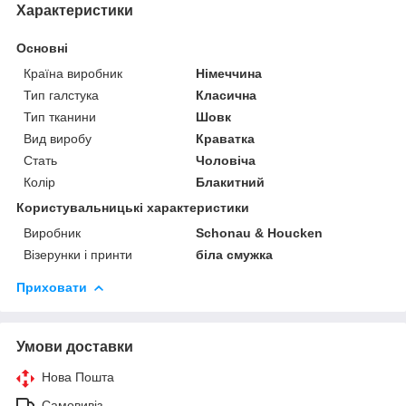
Характеристики
Основні
Країна виробник
Німеччина
Тип галстука
Класична
Тип тканини
Шовк
Вид виробу
Краватка
Стать
Чоловіча
Колір
Блакитний
Користувальницькі характеристики
Виробник
Schonau & Houcken
Візерунки і принти
біла смужка
Приховати
Умови доставки
Нова Пошта
Самовивіз