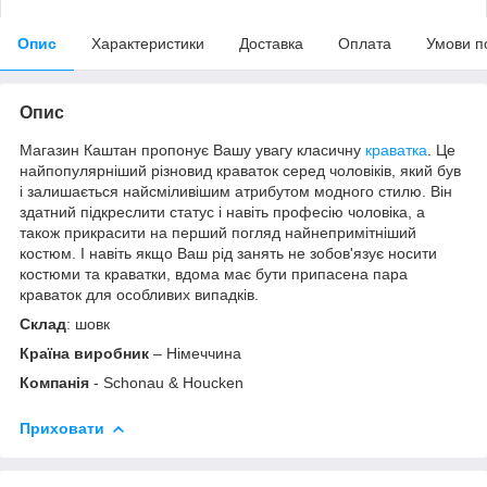
Опис
Характеристики
Доставка
Оплата
Умови п
Опис
Магазин Каштан пропонує Вашу увагу класичну
краватка
. Це
найпопулярніший різновид краваток серед чоловіків, який був
і залишається найсміливішим атрибутом модного стилю. Він
здатний підкреслити статус і навіть професію чоловіка, а
також прикрасити на перший погляд найнепримітніший
костюм. І навіть якщо Ваш рід занять не зобов'язує носити
костюми та краватки, вдома має бути припасена пара
краваток для особливих випадків.
Склад
: шовк
Країна виробник
– Німеччина
Компанія
- Schonau & Houcken
Приховати