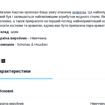
агазин Каштан пропонує Вашу увагу класичну
краватка
. Це найпоп
кий був і залишається найсміливішим атрибутом модного стилю. Він
оловіка, а також прикрасити на перший погляд найнепримітніший ко
осити костюми та краватки, вдома має бути припасена пара крават
Склад
: шовк
Країна виробник
– Німеччина
Компанія
- Schonau & Houcken
арактеристики
Основні
раїна виробник
Німеччин