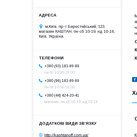
М
я
м.Київ, пр-т Берестейський, 123,
ч
магазин КАШТАН, пн-сб 10-19, нд 10-16,
н
Київ, Україна
+380 (93) 183-89-89
пн-пт 10:00-18:00
+380 (96) 183-89-89
пн-пт 10:00-18:00
Х
+380 (44) 424-20-41
магазин: пн-сб 10-19, нд 10-16
http://kashtanoff.com.ua/
К