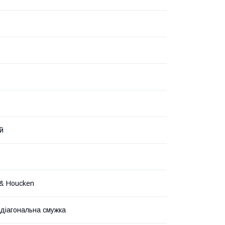
й
& Houcken
а діагональна смужка