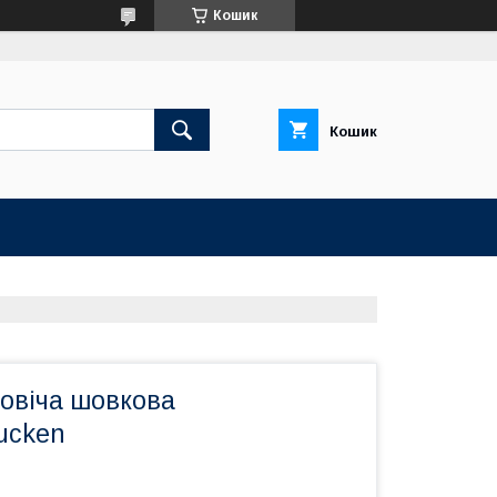
Кошик
Кошик
ловіча шовкова
ucken