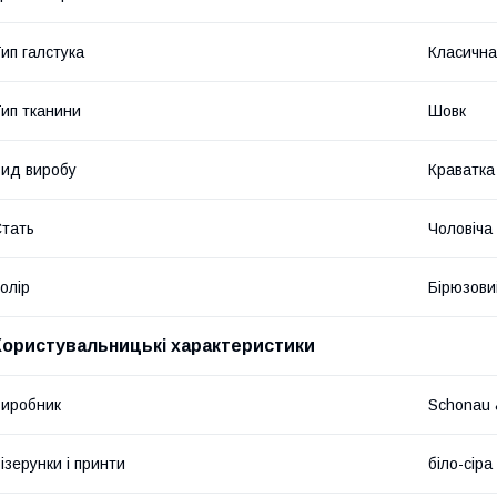
ип галстука
Класична
ип тканини
Шовк
ид виробу
Краватка
тать
Чоловіча
олір
Бірюзови
Користувальницькі характеристики
иробник
Schonau 
ізерунки і принти
біло-сір