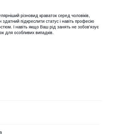
улярніший різновид краваток серед чоловіків,
 здатний підкреслити статус і навіть професію
стюм. І навіть якщо Ваш рід занять не зобов'язує
ок для особливих випадків.
а