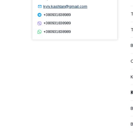
kyiv.kashtan@gmail.com
Т
+380931838989
+380931838989
Т
+380931838989
В
С
К
В
В