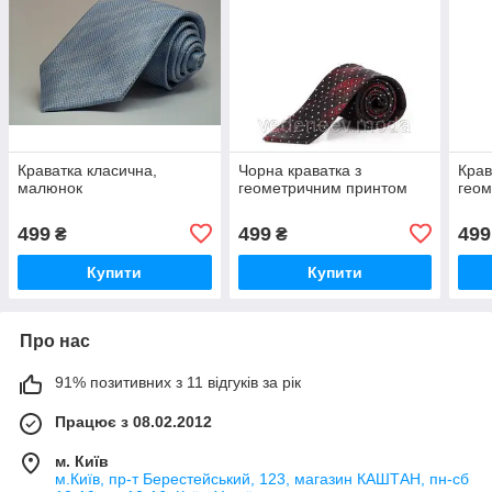
Краватка класична,
Чорна краватка з
Крав
малюнок
геометричним принтом
гео
499
499
499
₴
₴
Купити
Купити
Про нас
91% позитивних з 11 відгуків за рік
Працює з 08.02.2012
м. Київ
м.Київ, пр-т Берестейський, 123, магазин КАШТАН, пн-сб