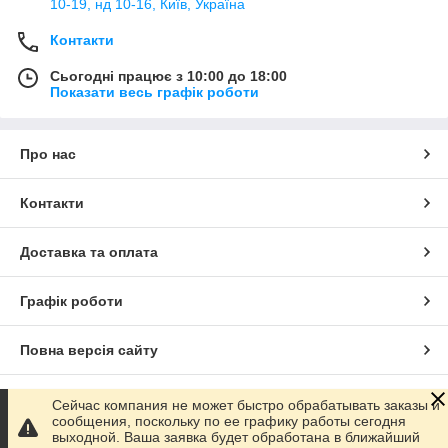
10-19, нд 10-16, Київ, Україна
Контакти
Сьогодні працює з 10:00 до 18:00
Показати весь графік роботи
Про нас
Контакти
Доставка та оплата
Графік роботи
Повна версія сайту
Сайт створено на маркетплейсі
Prom.ua
Сейчас компания не может быстро обрабатывать заказы и
сообщения, поскольку по ее графику работы сегодня
выходной. Ваша заявка будет обработана в ближайший
Політика конфіденційності