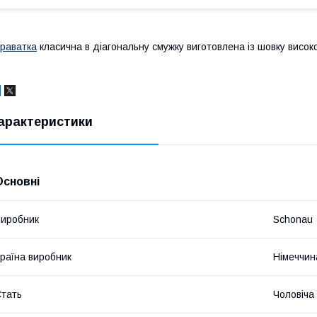
раватка
класична в діагональну смужку виготовлена із шовку високої
арактеристики
Основні
иробник
Schonau
раїна виробник
Німеччин
тать
Чоловіча