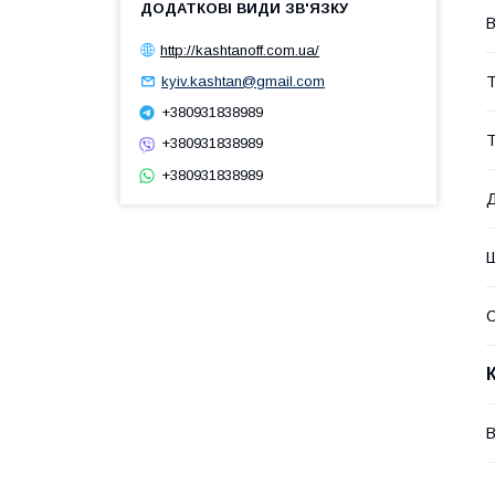
В
http://kashtanoff.com.ua/
Т
kyiv.kashtan@gmail.com
+380931838989
Т
+380931838989
+380931838989
В