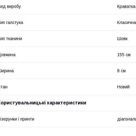
ид виробу
Краватка
ип галстука
Класична
ип тканини
Шовк
Довжина
155 см
Ширина
8 см
Стан
Новий
Користувальницькі характеристики
ізерунки і принти
діагонал