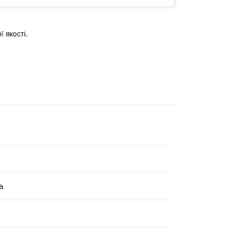
 якості.
а