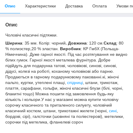
Опис
Характеристики
Доставка
Оплата
Умови п
Опис
Чоловічі класичні підтяжки.
Ширина
: 35 мм. Колір: чорний
. Довжина
: 120 см.
Склад
: 80
% полиэстер,20 % эластан.
Виробник
: КР ГмбХ (Польща-
Німеччина). Дуже гарної якості. Під час розтягування не видно
білих гумок. Гарної якості металева фурнітура. Добре
підійдуть для подарунка татові, чоловікові, синові, синові,
дідусі, колезі на роботі, коханому чоловікові або парню.
Продаються в гарному подарунковому пакованні.кі, жіночі
пальто, куртки, утеплені плащі,
спідниці
, штани, трикотаж,
плаття, сарафани, гольфи, жіночі класичні блузи (білі, чорні,
блакитні тощо) Можна пошити під замовлення будь-яку
кількість і кольори.У нас у магазині можна купити чоловічу
сорочку класичного та приталеного силуету, чоловічий
класичний костюм, штани, трикотажні жилети (чорні,
сині
,
бордові, сірі), галсточки (шовняні та поліестерові), метелики,
сорочки під метелика, фланелеві сороч