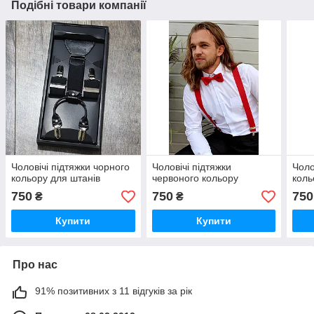
Подібні товари компанії
Чоловічі підтяжки чорного
Чоловічі підтяжки
Чоло
кольору для штанів
червоного кольору
коль
750
750
750
₴
₴
Купити
Купити
Про нас
91% позитивних з 11 відгуків за рік