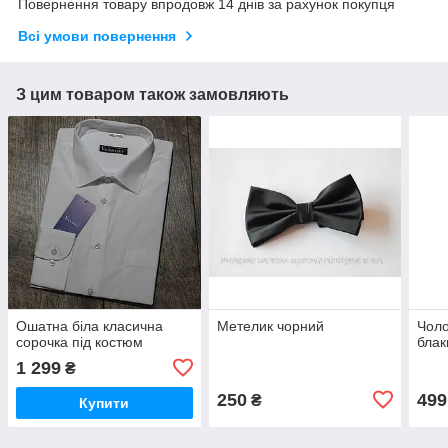
Повернення товару впродовж 14 днів за рахунок покупця
Всі умови повернення
З цим товаром також замовляють
Ошатна біла класична
Метелик чорний
Чоло
сорочка під костюм
блак
1 299
₴
250
499
₴
Купити