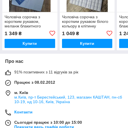
Чоловіча сорочка з
Чоловіча сорочка з
Чоло
коротким рукавом,
коротким рукавом білого
коро
меланж блакитного
кольору в клітинку
блак
кольору
італ
1 349
1 049
1 2
₴
₴
Купити
Купити
Про нас
91% позитивних з 11 відгуків за рік
Працює з 08.02.2012
м. Київ
м.Київ, пр-т Берестейський, 123, магазин КАШТАН, пн-сб
10-19, нд 10-16, Київ, Україна
Контакти
Сьогодні працює з 10:00 до 15:00
Показати весь графік роботи