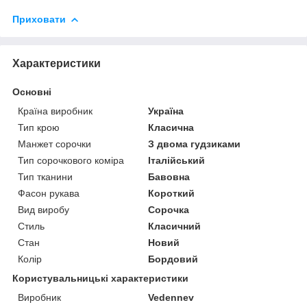
Приховати
Характеристики
Основні
Країна виробник
Україна
Тип крою
Класична
Манжет сорочки
З двома гудзиками
Тип сорочкового коміра
Італійський
Тип тканини
Бавовна
Фасон рукава
Короткий
Вид виробу
Сорочка
Стиль
Класичний
Стан
Новий
Колір
Бордовий
Користувальницькі характеристики
Виробник
Vedennev