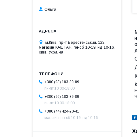
Ольга
н
м.Київ, пр-т Берестейський, 123,
о
магазин КАШТАН, пн-сб 10-19, нд 10-16,
д
Київ, Україна
К
+380 (93) 183-89-89
пн-пт 10:00-18:00
Н
Ч
+380 (96) 183-89-89
пн-пт 10:00-18:00
+380 (44) 424-20-41
магазин: пн-сб 10-19, нд 10-16
Х