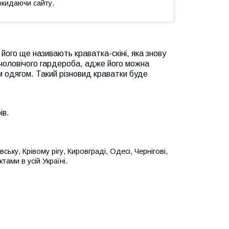
окидаючи сайту.
к його ще називають краватка-скіні, яка знову
оловічого гардероба, адже його можна
м одягом. Такий різновид краватки буде
ів.
ьку, Крівому рігу, Кировграді, Одесі, Чернігові,
тами в усій Україні.