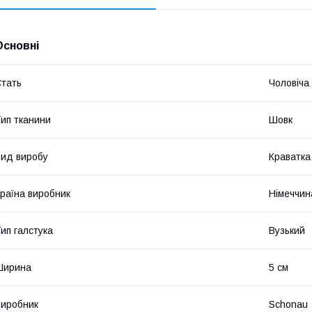
Основні
тать
Чоловіча
ип тканини
Шовк
ид виробу
Краватка
раїна виробник
Німеччин
ип галстука
Вузький
Ширина
5 см
иробник
Schonau