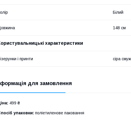
олір
Білий
Довжина
148 см
Користувальницькі характеристики
ізерунки і принти
сіра сму
нформація для замовлення
іна:
499 ₴
посіб упаковки:
поліетиленове паковання