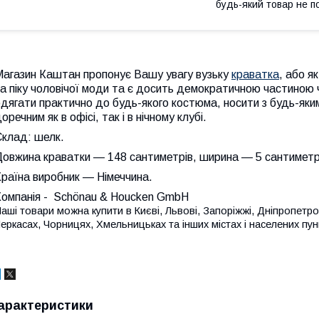
будь-який товар не п
Магазин Каштан пропонує Вашу увагу вузьку
краватка
, або я
а піку чоловічої моди та
є досить демократичною частиною ч
дягати практично до будь-якого костюма, носити з будь-яки
оречним як в офісі, так і в нічному клубі.
Склад
: шелк.
Довжина краватки
— 148 сантиметрів, ширина — 5 сантиметр
раїна виробник
— Німеччина.
Компанія
- Schönau & Houcken GmbH
аші товари можна купити в Києві, Львові, Запоріжжі, Дніпропетровс
еркасах, Чорницях, Хмельницьках та інших містах і населених пунк
арактеристики