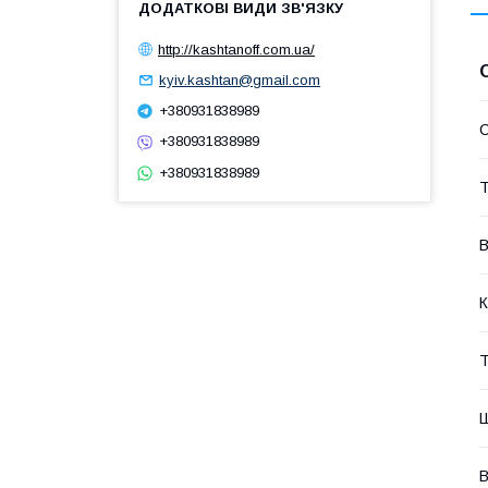
http://kashtanoff.com.ua/
kyiv.kashtan@gmail.com
+380931838989
С
+380931838989
+380931838989
Т
В
К
Т
В