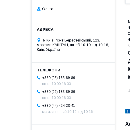
Ольга
ч
с
н
м.Київ, пр-т Берестейський, 123,
к
магазин КАШТАН, пн-сб 10-19, нд 10-16,
Київ, Україна
+380 (93) 183-89-89
пн-пт 10:00-18:00
Н
Ч
+380 (96) 183-89-89
пн-пт 10:00-18:00
+380 (44) 424-20-41
магазин: пн-сб 10-19, нд 10-16
Х