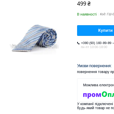
499 ₴
В наявності
Код:
ГШ-
Купити
+380 (93) 183-89-89
пн-пт 10:00-18:00
повернення товару п
У компанії підключені
будь-який товар не п