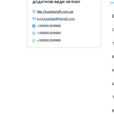
http://kashtanoff.com.ua/
kyiv.kashtan@gmail.com
+380931838989
С
+380931838989
+380931838989
Т
В
К
Т
В