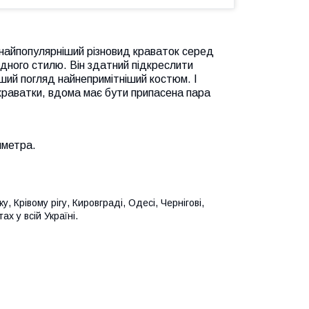
 найпопулярніший різновид краваток серед
одного стилю. Він здатний підкреслити
рший погляд найнепримітніший костюм. І
 краватки, вдома має бути припасена пара
иметра.
, Крівому рігу, Кировграді, Одесі, Чернігові,
х у всій Україні.