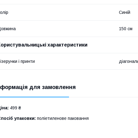
олір
Синій
Довжина
150 см
Користувальницькі характеристики
ізерунки і принти
діагонал
нформація для замовлення
іна:
499 ₴
посіб упаковки:
поліетиленове паковання