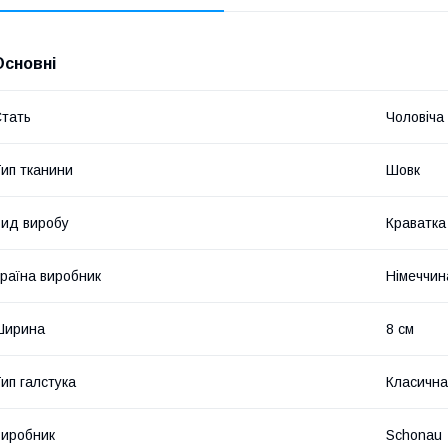
Основні
тать
Чоловіча
ип тканини
Шовк
ид виробу
Краватка
раїна виробник
Німеччин
Ширина
8 см
ип галстука
Класична
иробник
Schonau