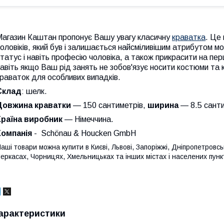
Магазин Каштан пропонує Вашу увагу класичну
краватка
. Це
оловіків, який був і залишається найсміливішим атрибутом м
татус і навіть професію чоловіка, а також прикрасити на пе
авіть якщо Ваш рід занять не зобов'язує носити костюми та
раваток для особливих випадків.
Склад
: шелк.
Довжина краватки
— 150 сантиметрів,
ширина
— 8.5 сант
Країна виробник
— Німеччина.
Компанія
- Schönau & Houcken GmbH
аші товари можна купити в Києві, Львові, Запоріжжі, Дніпропетровську
еркасах, Чорницях, Хмельницьках та інших містах і населених пункта
арактеристики