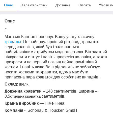
Опис
Характеристики
Доставка
Оплата
Умови п
Опис
Г
Магазин Каштан пропонує Вашу увагу класичну
краватка
. Це найпопулярніший різновид краваток
серед чоловіків, який був і залишається
найсміливішим атрибутом модного стилю. Він здатний
підкреслити статус і навіть професію чоловіка, а також
прикрасити на перший погляд найнепримітніший
костюм. І навіть якщо Ваш рід занять не зобов'язує
носити костюми та краватки, вдома має бути
припасена пара краваток для особливих випадків.
Склад
: шелк.
Довжина краватки
– 148 сантиметрів,
ширина
–
8,5
стильна краватка
сантиметрів.
Країна виробник
— Німеччина.
Компанія
- Schönau & Houcken GmbH