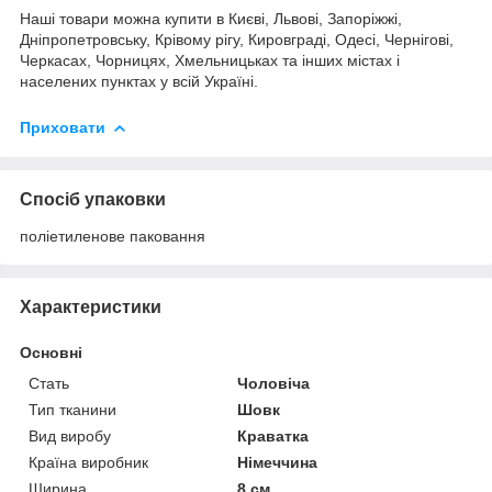
Наші товари можна купити в Києві, Львові, Запоріжжі,
Дніпропетровську, Крівому рігу, Кировграді, Одесі, Чернігові,
Черкасах, Чорницях, Хмельницьках та інших містах і
населених пунктах у всій Україні.
Приховати
Спосіб упаковки
поліетиленове паковання
Характеристики
Основні
Стать
Чоловіча
Тип тканини
Шовк
Вид виробу
Краватка
Країна виробник
Німеччина
Ширина
8 см