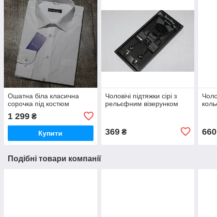
Ошатна біла класична
Чоловічі підтяжки сірі з
Чоло
сорочка під костюм
рельєфним візерунком
коль
1 299
₴
369
660
₴
Купити
Подібні товари компанії