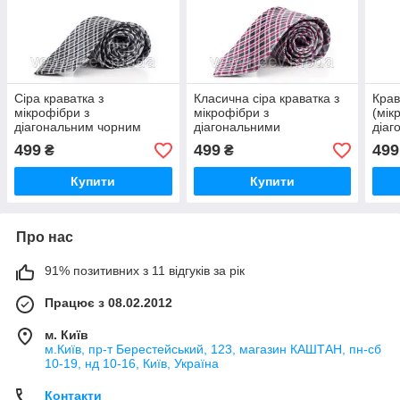
Сіра краватка з
Класична сіра краватка з
Крав
мікрофібри з
мікрофібри з
(мік
діагональним чорним
діагональними
діаг
принтом
фіолетовими квадратами
499
499
499
₴
₴
Купити
Купити
Про нас
91% позитивних з 11 відгуків за рік
Працює з 08.02.2012
м. Київ
м.Київ, пр-т Берестейський, 123, магазин КАШТАН, пн-сб
10-19, нд 10-16, Київ, Україна
Контакти