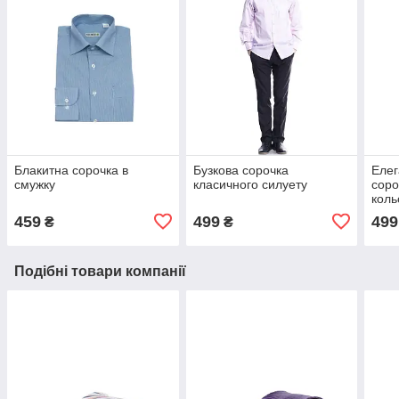
Блакитна сорочка в
Бузкова сорочка
Елег
смужку
класичного силуету
соро
коль
стил
459
499
499
₴
₴
Подібні товари компанії