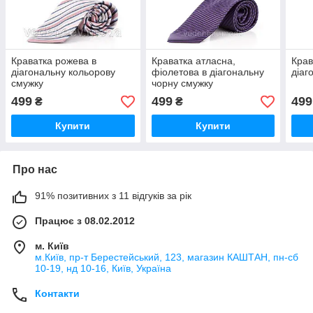
Краватка рожева в
Краватка атласна,
Крав
діагональну кольорову
фіолетова в діагональну
діаг
смужку
чорну смужку
499
499
499
₴
₴
Купити
Купити
Про нас
91% позитивних з 11 відгуків за рік
Працює з 08.02.2012
м. Київ
м.Київ, пр-т Берестейський, 123, магазин КАШТАН, пн-сб
10-19, нд 10-16, Київ, Україна
Контакти