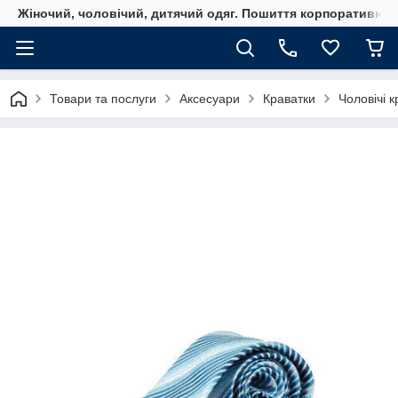
Жіночий, чоловічий, дитячий одяг. Пошиття корпоративного
Товари та послуги
Аксесуари
Краватки
Чоловічі 