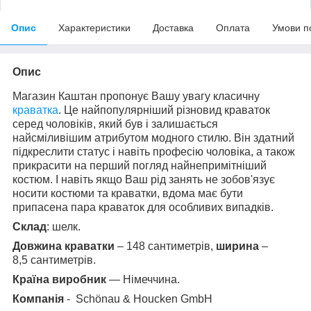
Опис
Характеристики
Доставка
Оплата
Умови п
Опис
Магазин Каштан пропонує Вашу увагу класичну
краватка
. Це найпопулярніший різновид краваток
серед чоловіків, який був і залишається
найсміливішим атрибутом модного стилю. Він здатний
підкреслити статус і навіть професію чоловіка, а також
прикрасити на перший погляд найнепримітніший
костюм. І навіть якщо Ваш рід занять не зобов'язує
носити костюми та краватки, вдома має бути
припасена пара краваток для особливих випадків.
Склад
: шелк.
Довжина краватки
– 148 сантиметрів,
ширина
–
8,5 сантиметрів.
Країна виробник
— Німеччина.
Компанія
- Schönau & Houcken GmbH