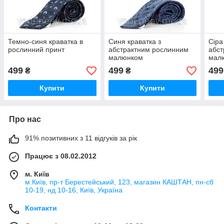
Темно-синя краватка в
Синя краватка з
Сіра
рослинний принт
абстрактним рослинним
абст
малюнком
мал
499
499
499
₴
₴
Купити
Купити
Про нас
91% позитивних з 11 відгуків за рік
Працює з 08.02.2012
м. Київ
м.Київ, пр-т Берестейський, 123, магазин КАШТАН, пн-сб
10-19, нд 10-16, Київ, Україна
Контакти