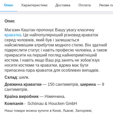
Опис
Характеристики
Доставка
Оплата
Умови п
Опис
Магазин Каштан пропонує Вашу увагу класичну
краватка
. Це найпопулярніший різновид краваток
серед чоловіків, який був і залишається
найсміливішим атрибутом модного стилю. Він здатний
підкреслити статус і навіть професію чоловіка, а також
прикрасити на перший погляд найнепримітніший
костюм. І навіть якщо Ваш рід занять не зобов'язує
носити костюми та краватки, вдома має бути
припасена пара краваток для особливих випадків.
Склад
: шелк.
Довжина краватки
— 150 сантиметрів,
ширина
— 9
сантиметрів.
Країна виробник
— Німеччина.
Компанія
- Schönau & Houcken GmbH
Наші товари можна купити в Києві, Львові, Запоріжжі,