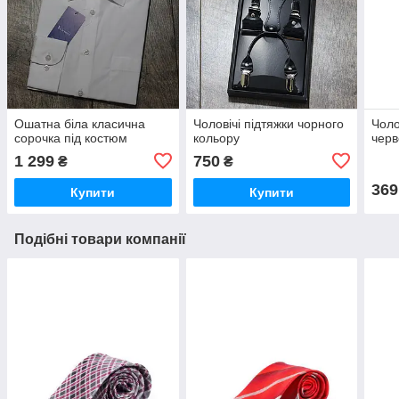
Ошатна біла класична
Чоловічі підтяжки чорного
Чоло
сорочка під костюм
кольору
черв
1 299
750
₴
₴
369
Купити
Купити
Подібні товари компанії