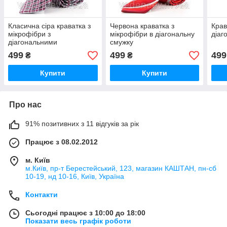
Класична сіра краватка з
Червона краватка з
Крав
мікрофібри з
мікрофібри в діагональну
діаг
діагональними
смужку
фіолетовими квадратами
499
499
499
₴
₴
Купити
Купити
Про нас
91% позитивних з 11 відгуків за рік
Працює з 08.02.2012
м. Київ
м.Київ, пр-т Берестейський, 123, магазин КАШТАН, пн-сб
10-19, нд 10-16, Київ, Україна
Контакти
Сьогодні працює з 10:00 до 18:00
Показати весь графік роботи