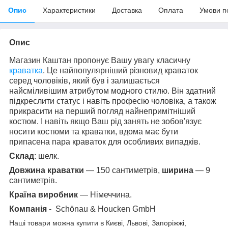
Опис
Характеристики
Доставка
Оплата
Умови п
Опис
Магазин Каштан пропонує Вашу увагу класичну
краватка
. Це найпопулярніший різновид краваток
серед чоловіків, який був і залишається
найсміливішим атрибутом модного стилю. Він здатний
підкреслити статус і навіть професію чоловіка, а також
прикрасити на перший погляд найнепримітніший
костюм. І навіть якщо Ваш рід занять не зобов'язує
носити костюми та краватки, вдома має бути
припасена пара краваток для особливих випадків.
Склад
: шелк.
Довжина краватки
— 150 сантиметрів,
ширина
— 9
сантиметрів.
Країна виробник
— Німеччина.
Компанія
- Schönau & Houcken GmbH
Наші товари можна купити в Києві, Львові, Запоріжжі,