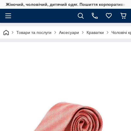
Жіночий, чоловічий, дитячий одяг. Пошиття корпоративного
Товари та послуги
Аксесуари
Краватки
Чоловічі 