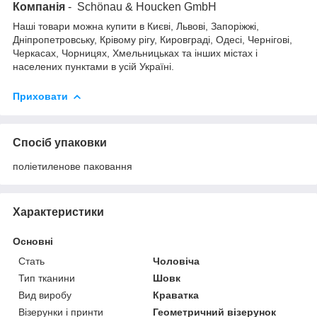
Компанія
- Schönau & Houcken GmbH
Наші товари можна купити в Києві, Львові, Запоріжжі,
Дніпропетровську, Крівому рігу, Кировграді, Одесі, Чернігові,
Черкасах, Чорницях, Хмельницьках та інших містах і
населених пунктами в усій Україні.
Приховати
Спосіб упаковки
поліетиленове паковання
Характеристики
Основні
Стать
Чоловіча
Тип тканини
Шовк
Вид виробу
Краватка
Візерунки і принти
Геометричний візерунок