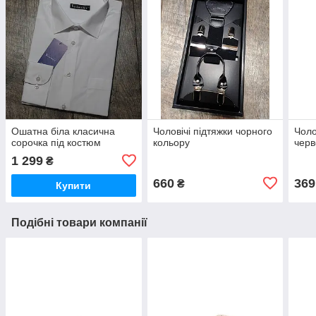
Ошатна біла класична
Чоловічі підтяжки чорного
Чоло
сорочка під костюм
кольору
черв
1 299
₴
660
369
₴
Купити
Подібні товари компанії