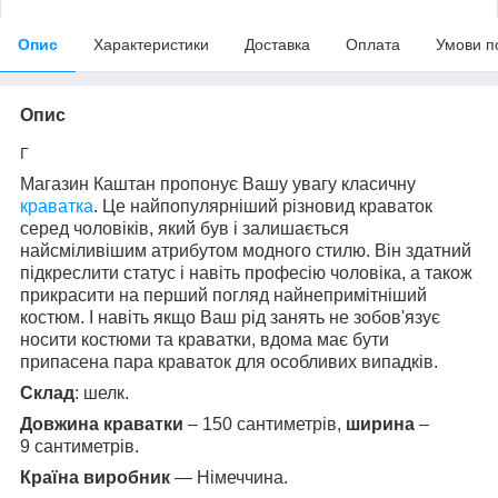
Опис
Характеристики
Доставка
Оплата
Умови п
Опис
Г
Магазин Каштан пропонує Вашу увагу класичну
краватка
. Це найпопулярніший різновид краваток
серед чоловіків, який був і залишається
найсміливішим атрибутом модного стилю. Він здатний
підкреслити статус і навіть професію чоловіка, а також
прикрасити на перший погляд найнепримітніший
костюм. І навіть якщо Ваш рід занять не зобов'язує
носити костюми та краватки, вдома має бути
припасена пара краваток для особливих випадків.
Склад
: шелк.
Довжина краватки
– 150 сантиметрів,
ширина
–
9 сантиметрів.
Країна виробник
— Німеччина.