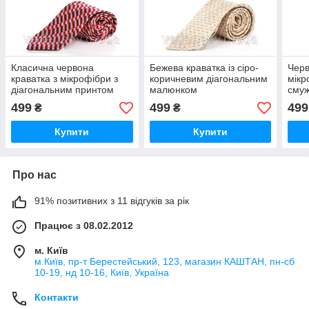
Класична червона
Бежева краватка із сіро-
Черв
краватка з мікрофібри з
коричневим діагональним
мікр
діагональним принтом
малюнком
смуж
499
499
499
₴
₴
Купити
Купити
Про нас
91% позитивних з 11 відгуків за рік
Працює з 08.02.2012
м. Київ
м.Київ, пр-т Берестейський, 123, магазин КАШТАН, пн-сб
10-19, нд 10-16, Київ, Україна
Контакти