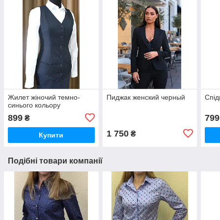
Жилет жіночий темно-
Пиджак женский черный
Спід
синього кольору
899
799
₴
1 750
₴
Купити
Подібні товари компанії