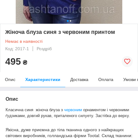
Жіноча блуза синя з червоним принтом
Немає в наявності
Код: 2017-1
Роздріб
495
₴
Опис
Характеристики
Доставка
Оплата
Умови 
Опис
Класична синя жіноча блуза з
червоним
орнаментом і червоними
ґудзиками, довгий рукав, приталеного силуету. Застібка до верху.
Якісна, дуже приємна до тіла тканина одного з найкращих
світових виробників, голландська фірми Tootal. Склад тканини: