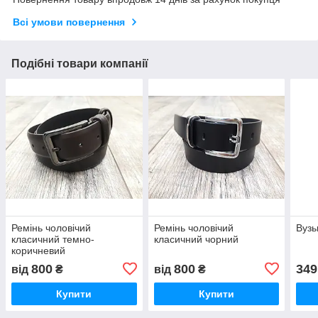
Всі умови повернення
Подібні товари компанії
Ремінь чоловічий
Ремінь чоловічий
Вузь
класичний темно-
класичний чорний
коричневий
800
800
349
від
₴
від
₴
Купити
Купити