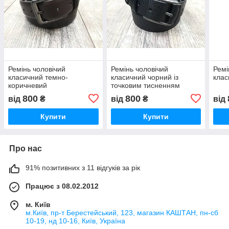
Ремінь чоловічий
Ремінь чоловічий
Ремі
класичний темно-
класичний чорний із
клас
коричневий
точковим тисненням
800
800
від
₴
від
₴
від
Купити
Купити
Про нас
91% позитивних з 11 відгуків за рік
Працює з 08.02.2012
м. Київ
м.Київ, пр-т Берестейський, 123, магазин КАШТАН, пн-сб
10-19, нд 10-16, Київ, Україна