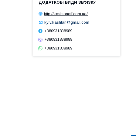
http://kashtanoff.com.ua/
kyiv.kashtan@gmail.com
+380931838989
+380931838989
+380931838989