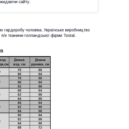
окидаючи сайту.
ною гардеробу чоловіка. Українське виробництво
 п/е тканини голландської фірми Tootal.
ІВ