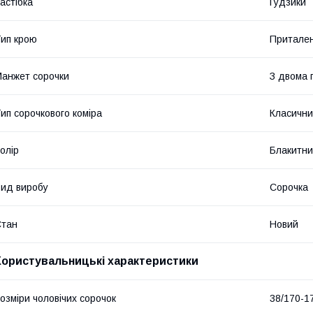
астібка
Гудзики
ип крою
Притале
анжет сорочки
З двома 
ип сорочкового коміра
Класичн
олір
Блакитн
ид виробу
Сорочка
Стан
Новий
Користувальницькі характеристики
озміри чоловічих сорочок
38/170-1