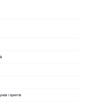
ий
унків і принтів