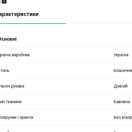
арактеристики
Основні
раїна виробник
Україна
тиль
Класичн
асон рукава
Довгий
ип тканини
Бавовна
ізерунки і принти
Без візер