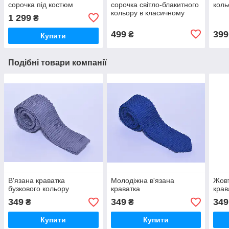
сорочка під костюм
сорочка світло-блакитного
коль
кольору в класичному
1 299
₴
стилі
499
399
₴
Купити
Подібні товари компанії
В'язана краватка
Молодіжна в'язана
Жовт
бузкового кольору
краватка
крав
349
349
349
₴
₴
Купити
Купити