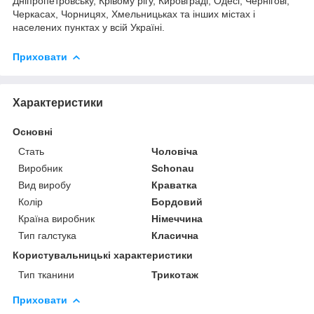
Дніпропетровську, Крівому рігу, Кировграді, Одесі, Чернігові,
Черкасах, Чорницях, Хмельницьках та інших містах і
населених пунктах у всій Україні.
Приховати
Характеристики
Основні
Стать
Чоловіча
Виробник
Schonau
Вид виробу
Краватка
Колір
Бордовий
Країна виробник
Німеччина
Тип галстука
Класична
Користувальницькі характеристики
Тип тканини
Трикотаж
Приховати