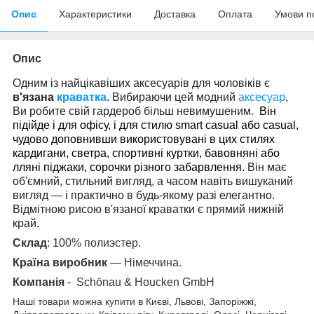
Опис
Характеристики
Доставка
Оплата
Умови п
Опис
Одним із найцікавіших аксесуарів для чоловіків є
в'язана
краватка
. Вибираючи цей модний
аксесуар
,
Ви робите свій гардероб більш невимушеним.
Він
підійде і для офісу, і для стилю smart casual або casual,
чудово доповнивши використовувані в цих стилях
кардигани, светра, спортивні куртки, бавовняні або
лляні піджаки, сорочки різного забарвлення.
Він має
об'ємний, стильний вигляд, а часом навіть вишуканий
вигляд — і практично в будь-якому разі елегантно.
Відмітною рисою в'язаної краватки є прямий нижній
край.
Склад
: 100% полиэстер.
Країна виробник
— Німеччина.
Компанія
- Schönau & Houcken GmbH
Наші товари можна купити в Києві, Львові, Запоріжжі,