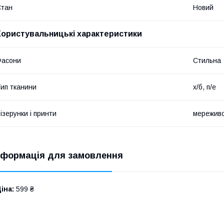
Стан
Новий
Користувальницькі характеристики
Фасони
Стильна
ип тканини
х/б, п/е
ізерунки і принти
мережив
нформація для замовлення
іна:
599 ₴