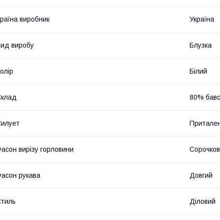
раїна виробник
Україна
ид виробу
Блузка
олір
Білий
Склад
80% бав
илует
Притале
асон вирізу горловини
Сорочков
асон рукава
Довгий
тиль
Діловий