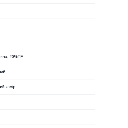
овна, 20%ПЕ
ний
ий комір