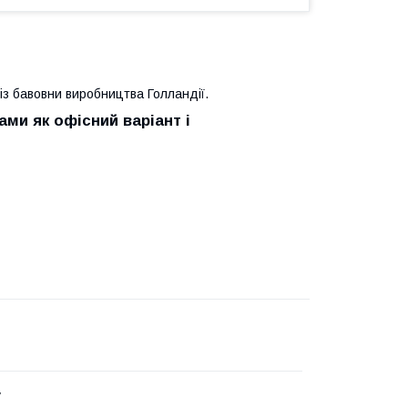
​із бавовни виробництва Голландії.
ми як офісний варіант і
v