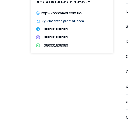
К
http://kashtanoff.com.ua/
kyiv.kashtan@gmail.com
В
+380931838989
+380931838989
К
+380931838989
С
Ф
Ф
С