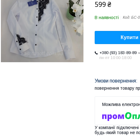
599 ₴
В наявності
Код:
БС-0
Купити
+380 (93) 183-89-89
пн-пт 10:00-18:00
повернення товару п
У компанії підключені
будь-який товар не п