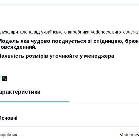
луза приталена від українського виробника Vedeneev, виготовлена ​
Модель яка чудово поєднується зі спідницею, брюка
повсякденний.
Наявність розмірів уточнюйте у менеджера
арактеристики
Основні
иробник
Vedenee