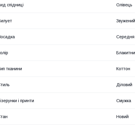
ид спідниці
Олівець
илует
Звужени
Посадка
Середня
олір
Блакитн
ип тканини
Коттон
тиль
Діловий
ізерунки і принти
Смужка
Стан
Новий