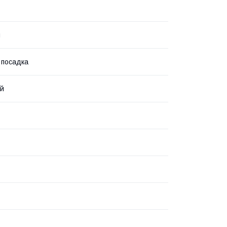
й
 посадка
ий