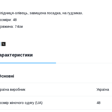
підниця-олівець, завищена посадка, на гудзиках.
озміри: 48
овжина: 74см
арактеристики
Основні
раїна виробник
Україна
озмір жіночого одягу (UA)
48