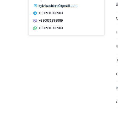
В
kyiv.kashtan@gmail.com
+380931838989
С
+380931838989
+380931838989
К
Т
С
В