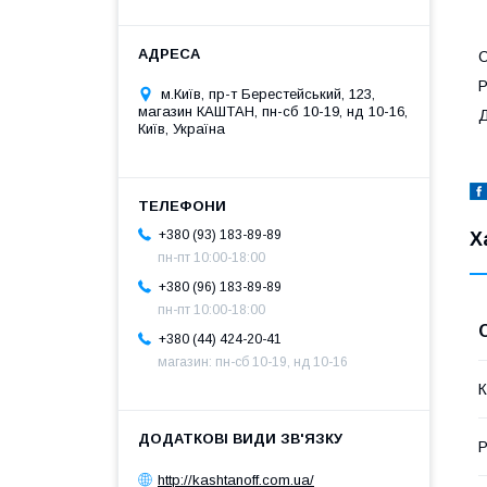
С
Р
м.Київ, пр-т Берестейський, 123,
магазин КАШТАН, пн-сб 10-19, нд 10-16,
Д
Київ, Україна
+380 (93) 183-89-89
Х
пн-пт 10:00-18:00
+380 (96) 183-89-89
пн-пт 10:00-18:00
+380 (44) 424-20-41
магазин: пн-сб 10-19, нд 10-16
К
Р
http://kashtanoff.com.ua/