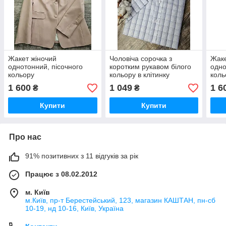
Жакет жіночий
Чоловіча сорочка з
Жаке
однотонний, пісочного
коротким рукавом білого
одно
кольору
кольору в клітинку
коль
1 600
1 049
1 6
₴
₴
Купити
Купити
Про нас
91% позитивних з 11 відгуків за рік
Працює з 08.02.2012
м. Київ
м.Київ, пр-т Берестейський, 123, магазин КАШТАН, пн-сб
10-19, нд 10-16, Київ, Україна