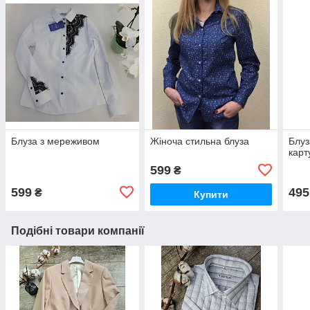
Блуза з мереживом
Жіноча стильна блуза
Блуз
карт
599
₴
599
495
₴
Купити
Подібні товари компанії