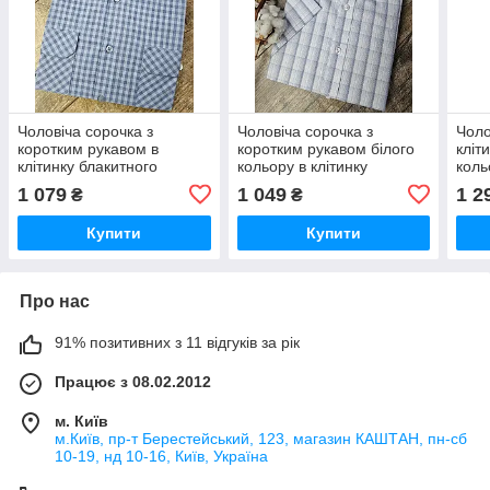
Чоловіча сорочка з
Чоловіча сорочка з
Чоло
коротким рукавом в
коротким рукавом білого
кліт
клітинку блакитного
кольору в клітинку
коль
кольору, з двома
1 079
1 049
1 2
₴
₴
кишенями
Купити
Купити
Про нас
91% позитивних з 11 відгуків за рік
Працює з 08.02.2012
м. Київ
м.Київ, пр-т Берестейський, 123, магазин КАШТАН, пн-сб
10-19, нд 10-16, Київ, Україна