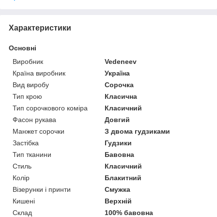
Характеристики
Основні
Виробник
Vedeneev
Країна виробник
Україна
Вид виробу
Сорочка
Тип крою
Класична
Тип сорочкового коміра
Класичний
Фасон рукава
Довгий
Манжет сорочки
З двома гудзиками
Застібка
Гудзики
Тип тканини
Бавовна
Стиль
Класичний
Колір
Блакитний
Візерунки і принти
Смужка
Кишені
Верхній
Склад
100% бавовна