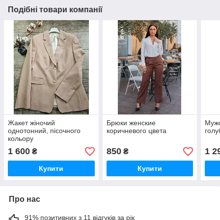
Подібні товари компанії
Жакет жіночий
Брюки женские
Муж
однотонний, пісочного
коричневого цвета
голу
кольору
1 600
850
1 2
₴
₴
Купити
Купити
Про нас
91% позитивних з 11 відгуків за рік