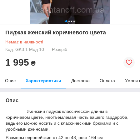
Пиджак женский коричневого цвета
Немає в наявності
Код: GK3.1 Мод 10
Роздріб
1 995
₴
Опис
Характеристики
Доставка
Оплата
Умови 
Опис
Женский пиджак классической длины в
коричневом цвете, неотъемлемая часть вашего гардероба,
ведь его можно носить и с классическими брюками и с
удобными джинсами.
Размеры европейские от 42 по 48, рост 164 см