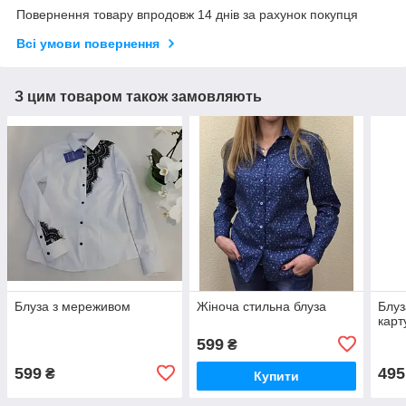
Повернення товару впродовж 14 днів за рахунок покупця
Всі умови повернення
З цим товаром також замовляють
Блуза з мереживом
Жіноча стильна блуза
Блуз
карт
599
₴
599
495
₴
Купити