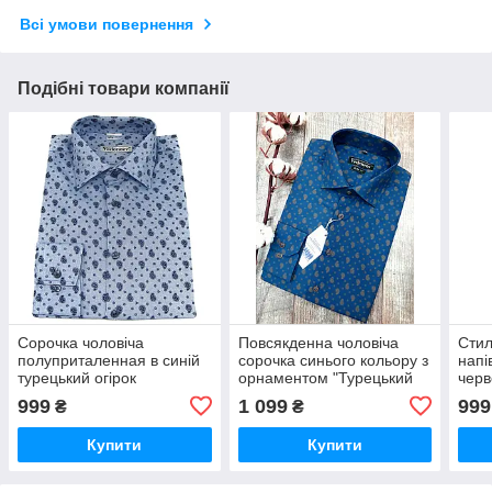
Всі умови повернення
Подібні товари компанії
Сорочка чоловіча
Повсякденна чоловіча
Стил
полуприталенная в синій
сорочка синього кольору з
напі
турецький огірок
орнаментом "Турецький
черв
огірок"
999
1 099
999
₴
₴
Купити
Купити