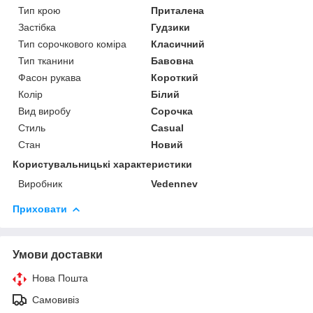
Тип крою
Приталена
Застібка
Гудзики
Тип сорочкового коміра
Класичний
Тип тканини
Бавовна
Фасон рукава
Короткий
Колір
Білий
Вид виробу
Сорочка
Стиль
Casual
Стан
Новий
Користувальницькі характеристики
Виробник
Vedennev
Приховати
Умови доставки
Нова Пошта
Самовивіз