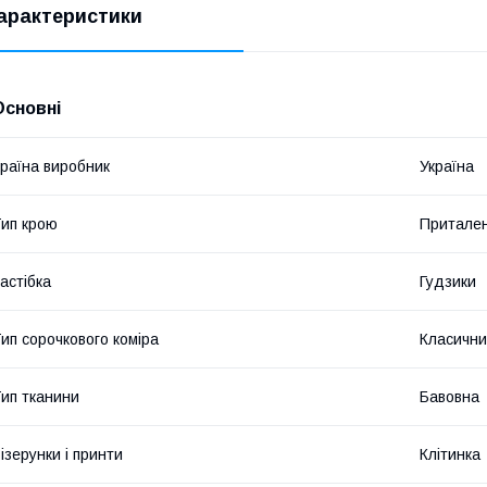
арактеристики
Основні
раїна виробник
Україна
ип крою
Притале
астібка
Гудзики
ип сорочкового коміра
Класичн
ип тканини
Бавовна
ізерунки і принти
Клітинка