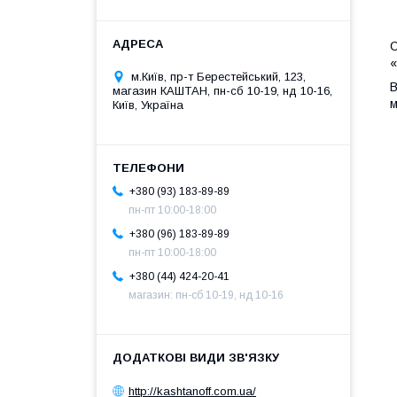
С
«
м.Київ, пр-т Берестейський, 123,
В
магазин КАШТАН, пн-сб 10-19, нд 10-16,
м
Київ, Україна
+380 (93) 183-89-89
пн-пт 10:00-18:00
+380 (96) 183-89-89
пн-пт 10:00-18:00
+380 (44) 424-20-41
магазин: пн-сб 10-19, нд 10-16
http://kashtanoff.com.ua/