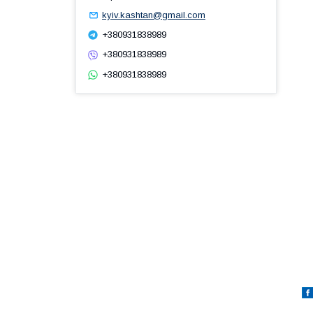
kyiv.kashtan@gmail.com
+380931838989
+380931838989
+380931838989