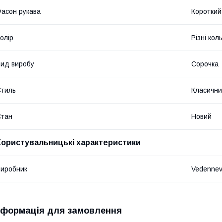
асон рукава
Короткий
олір
Різні кол
ид виробу
Сорочка
тиль
Класичн
Стан
Новий
Користувальницькі характеристики
иробник
Vedenne
нформація для замовлення