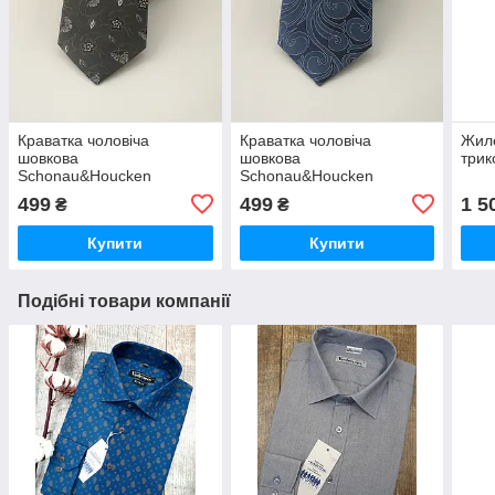
Краватка чоловіча
Краватка чоловіча
Жиле
шовкова
шовкова
трик
Schonau&Houcken
Schonau&Houcken
499
499
1 5
₴
₴
Купити
Купити
Подібні товари компанії