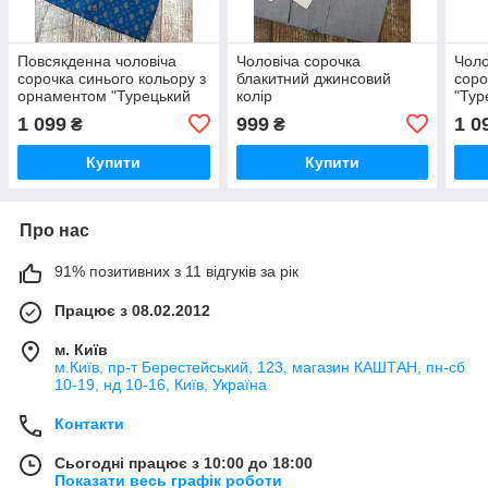
Повсякденна чоловіча
Чоловіча сорочка
Чоло
сорочка синього кольору з
блакитний джинсовий
соро
орнаментом "Турецький
колір
"Тур
огірок"
1 099
999
1 0
₴
₴
Купити
Купити
Про нас
91% позитивних з 11 відгуків за рік
Працює з 08.02.2012
м. Київ
м.Київ, пр-т Берестейський, 123, магазин КАШТАН, пн-сб
10-19, нд 10-16, Київ, Україна
Контакти
Сьогодні працює з 10:00 до 18:00
Показати весь графік роботи