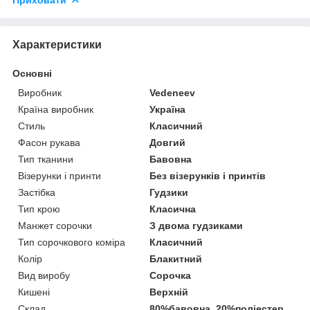
Характеристики
Основні
Виробник
Vedeneev
Країна виробник
Україна
Стиль
Класичний
Фасон рукава
Довгий
Тип тканини
Бавовна
Візерунки і принти
Без візерунків і принтів
Застібка
Гудзики
Тип крою
Класична
Манжет сорочки
З двома гудзиками
Тип сорочкового коміра
Класичний
Колір
Блакитний
Вид виробу
Сорочка
Кишені
Верхній
Склад
80%бавовна, 20%поліестер