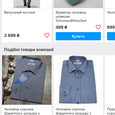
Випускний костюм
Краватка чоловіча
Чоло
шовкова
Schonau&Houcken
499
899
₴
3 699
₴
Купити
Подібні товари компанії
Чоловіча сорочка
Чоловіча сорочка
Повс
блакитного кольору з
блакитного кольору з
соро