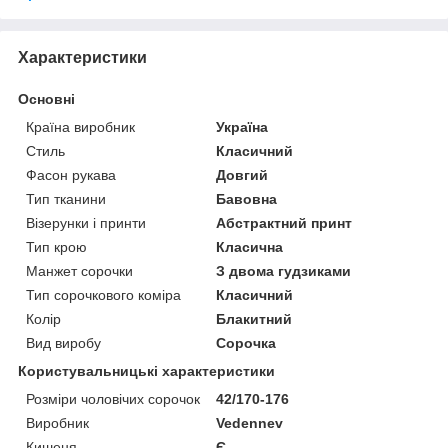
Характеристики
Основні
Країна виробник
Україна
Стиль
Класичний
Фасон рукава
Довгий
Тип тканини
Бавовна
Візерунки і принти
Абстрактний принт
Тип крою
Класична
Манжет сорочки
З двома гудзиками
Тип сорочкового коміра
Класичний
Колір
Блакитний
Вид виробу
Сорочка
Користувальницькі характеристики
Розміри чоловічих сорочок
42/170-176
Виробник
Vedennev
Кишеня
Є