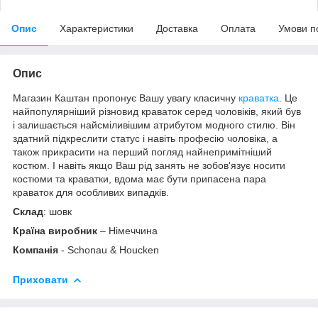
Опис
Характеристики
Доставка
Оплата
Умови п
Опис
Магазин Каштан пропонує Вашу увагу класичну
краватка
. Це
найпопулярніший різновид краваток серед чоловіків, який був
і залишається найсміливішим атрибутом модного стилю. Він
здатний підкреслити статус і навіть професію чоловіка, а
також прикрасити на перший погляд найнепримітніший
костюм. І навіть якщо Ваш рід занять не зобов'язує носити
костюми та краватки, вдома має бути припасена пара
краваток для особливих випадків.
Склад
: шовк
Країна виробник
– Німеччина
Компанія
- Schonau & Houcken
Приховати