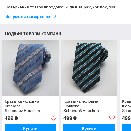
Повернення товару впродовж 14 днів за рахунок покупця
Всі умови повернення
Подібні товари компанії
Краватка чоловіча
Краватка чоловіча
Крав
шовкова
шовкова
шов
Schonau&Houcken
Schonau&Houcken
Sch
499
499
499
₴
₴
Купити
Купити