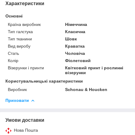
Характеристики
Основні
Країна виробник
Німеччина
Тип галстука
Класична
Тип тканини
Шовк
Вид виробу
Краватка
Стать
Чоловіча
Колір
Фіолетовий
Візерунки і принти
Квітковий принт і рослинні
візерунки
Користувальницькі характеристики
Виробник
Schonau & Houcken
Приховати
Умови доставки
Нова Пошта