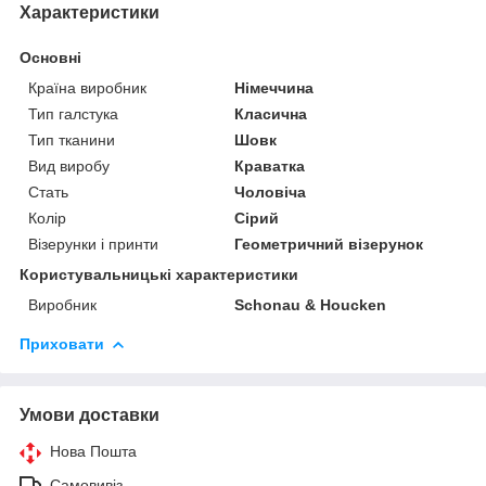
Характеристики
Основні
Країна виробник
Німеччина
Тип галстука
Класична
Тип тканини
Шовк
Вид виробу
Краватка
Стать
Чоловіча
Колір
Сірий
Візерунки і принти
Геометричний візерунок
Користувальницькі характеристики
Виробник
Schonau & Houcken
Приховати
Умови доставки
Нова Пошта
Самовивіз