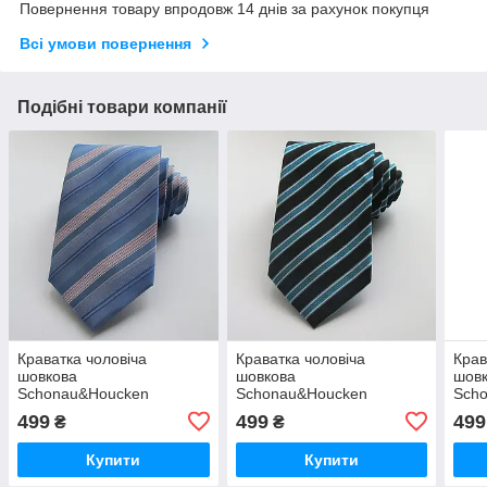
Повернення товару впродовж 14 днів за рахунок покупця
Всі умови повернення
Подібні товари компанії
Краватка чоловіча
Краватка чоловіча
Крав
шовкова
шовкова
шов
Schonau&Houcken
Schonau&Houcken
Sch
499
499
499
₴
₴
Купити
Купити