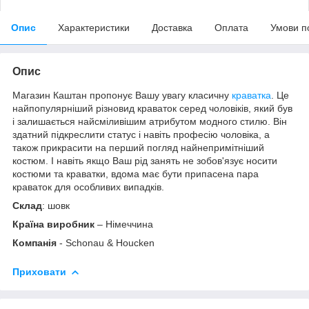
Опис
Характеристики
Доставка
Оплата
Умови п
Опис
Магазин Каштан пропонує Вашу увагу класичну
краватка
. Це
найпопулярніший різновид краваток серед чоловіків, який був
і залишається найсміливішим атрибутом модного стилю. Він
здатний підкреслити статус і навіть професію чоловіка, а
також прикрасити на перший погляд найнепримітніший
костюм. І навіть якщо Ваш рід занять не зобов'язує носити
костюми та краватки, вдома має бути припасена пара
краваток для особливих випадків.
Склад
: шовк
Країна виробник
– Німеччина
Компанія
- Schonau & Houcken
Приховати