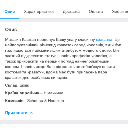
Опис
Характеристики
Доставка
Оплата
Умови п
Опис
Магазин Каштан пропонує Вашу увагу класичну
краватка
. Це
найпопулярніший різновид краваток серед чоловіків, який був
і залишається найсміливішим атрибутом модного стилю. Він
здатний підкреслити статус і навіть професію чоловіка, а
також прикрасити на перший погляд найнепримітніший
костюм. І навіть якщо Ваш рід занять не зобов'язує носити
костюми та краватки, вдома має бути припасена пара
краваток для особливих випадків.
Склад
: шовк
Країна виробник
– Німеччина
Компанія
- Schonau & Houcken
Приховати