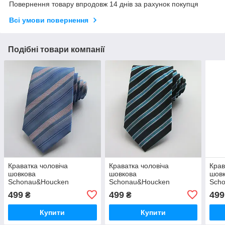
Повернення товару впродовж 14 днів за рахунок покупця
Всі умови повернення
Подібні товари компанії
Краватка чоловіча
Краватка чоловіча
Крав
шовкова
шовкова
шов
Schonau&Houcken
Schonau&Houcken
Sch
499
499
499
₴
₴
Купити
Купити